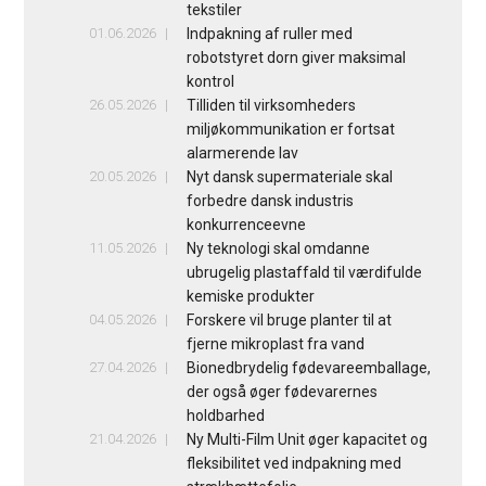
tekstiler
01.06.2026
Indpakning af ruller med
robotstyret dorn giver maksimal
kontrol
26.05.2026
Tilliden til virksomheders
miljøkommunikation er fortsat
alarmerende lav
20.05.2026
Nyt dansk supermateriale skal
forbedre dansk industris
konkurrenceevne
11.05.2026
Ny teknologi skal omdanne
ubrugelig plastaffald til værdifulde
kemiske produkter
04.05.2026
Forskere vil bruge planter til at
fjerne mikroplast fra vand
27.04.2026
Bionedbrydelig fødevareemballage,
der også øger fødevarernes
holdbarhed
21.04.2026
Ny Multi-Film Unit øger kapacitet og
fleksibilitet ved indpakning med