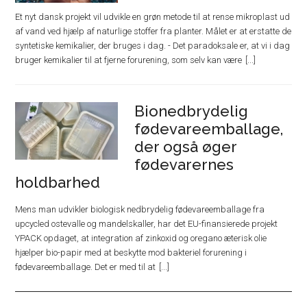
Et nyt dansk projekt vil udvikle en grøn metode til at rense mikroplast ud
af vand ved hjælp af naturlige stoffer fra planter. Målet er at erstatte de
syntetiske kemikalier, der bruges i dag. - Det paradoksale er, at vi i dag
bruger kemikalier til at fjerne forurening, som selv kan være
Bionedbrydelig
fødevareemballage,
der også øger
fødevarernes
holdbarhed
Mens man udvikler biologisk nedbrydelig fødevareemballage fra
upcycled ostevalle og mandelskaller, har det EU-finansierede projekt
YPACK opdaget, at integration af zinkoxid og oregano æterisk olie
hjælper bio-papir med at beskytte mod bakteriel forurening i
fødevareemballage. Det er med til at