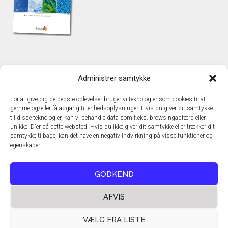
KONTAKT
Administrer samtykke
TechMedia A/S
Naverland 35
For at give dig de bedste oplevelser bruger vi teknologier som cookies til at
DK - 2600 Glostrup
gemme og/eller få adgang til enhedsoplysninger. Hvis du giver dit samtykke
www.techmedia.dk
til disse teknologier, kan vi behandle data som f.eks. browsingadfærd eller
Telefon: +45 43 24 26 28
unikke ID'er på dette websted. Hvis du ikke giver dit samtykke eller trækker dit
samtykke tilbage, kan det have en negativ indvirkning på visse funktioner og
E-mail:
info@techmedia.dk
egenskaber.
Privatlivspolitik
Cookiepolitik
GODKEND
AFVIS
VÆLG FRA LISTE