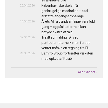
strækhættefolie
20.04.2026
Københavnske skoler får
genbrugelige madbokse – skal
erstatte engangsemballage
14.04.2026
Årets Affaldsindsamlingen er i fuld
gang – og påskestormen kan
betyde ekstra affald
07.04.2026
Travlt som aldrig før ved
pantautomaterne – men forude
venter måske en regning fra EU
23.03.2026
Damifo Group fortsætter væksten
med opkøb af Posibi
Alle nyheder ›