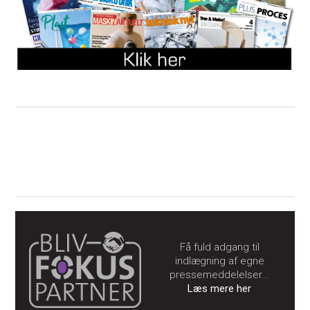
Få fuld adgang til
indlægning af egne
pressemeddelelser...
Læs mere her