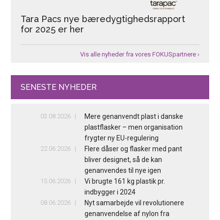
Tara Pacs nye bæredygtighedsrapport
for 2025 er her
Vis alle nyheder fra vores FOKUSpartnere ›
SENESTE NYHEDER
03.08.2026
Mere genanvendt plast i danske
plastflasker – men organisation
frygter ny EU-regulering
22.06.2026
Flere dåser og flasker med pant
bliver designet, så de kan
genanvendes til nye igen
15.06.2026
Vi brugte 161 kg plastik pr.
indbygger i 2024
08.06.2026
Nyt samarbejde vil revolutionere
genanvendelse af nylon fra