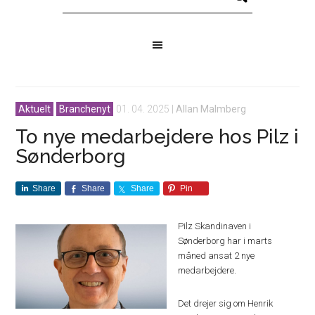
Aktuelt
Branchenyt
01. 04. 2025
|
Allan Malmberg
To nye medarbejdere hos Pilz i
Sønderborg
Share
Share
Share
Pin
Pilz Skandinaven i
Sønderborg har i marts
måned ansat 2 nye
medarbejdere.
Det drejer sig om Henrik