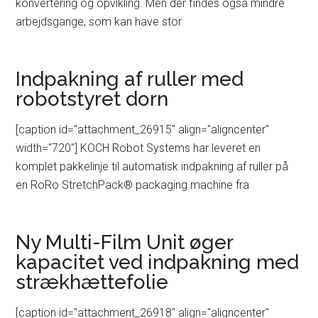
konvertering og opvikling. Men der findes også mindre
arbejdsgange, som kan have stor
Indpakning af ruller med
robotstyret dorn
[caption id="attachment_26915" align="aligncenter"
width="720"] KOCH Robot Systems har leveret en
komplet pakkelinje til automatisk indpakning af ruller på
en RoRo StretchPack® packaging machine fra
Ny Multi-Film Unit øger
kapacitet ved indpakning med
strækhættefolie
[caption id="attachment_26918" align="aligncenter"