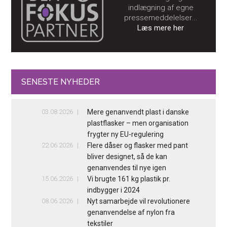
indlægning af egne
pressemeddelelser...
Læs mere her
SENESTE NYHEDER
03.08.2026
Mere genanvendt plast i danske
plastflasker – men organisation
frygter ny EU-regulering
22.06.2026
Flere dåser og flasker med pant
bliver designet, så de kan
genanvendes til nye igen
15.06.2026
Vi brugte 161 kg plastik pr.
indbygger i 2024
08.06.2026
Nyt samarbejde vil revolutionere
genanvendelse af nylon fra
tekstiler