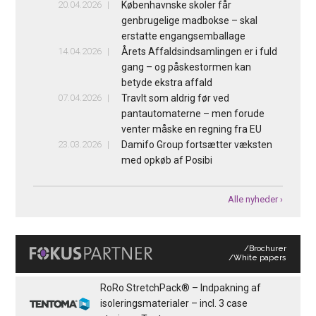
20.04.2026
Københavnske skoler får
genbrugelige madbokse – skal
erstatte engangsemballage
14.04.2026
Årets Affaldsindsamlingen er i fuld
gang – og påskestormen kan
betyde ekstra affald
07.04.2026
Travlt som aldrig før ved
pantautomaterne – men forude
venter måske en regning fra EU
23.03.2026
Damifo Group fortsætter væksten
med opkøb af Posibi
Alle nyheder ›
/Brochurer
/White papers
RoRo StretchPack® – Indpakning af
isoleringsmaterialer – incl. 3 case