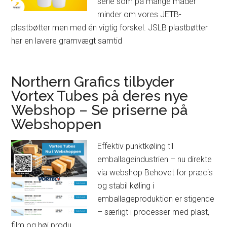
serie som på mange måder
minder om vores JETB-
plastbøtter men med én vigtig forskel. JSLB plastbøtter
har en lavere gramvægt samtid
Northern Grafics tilbyder
Vortex Tubes på deres nye
Webshop – Se priserne på
Webshoppen
Effektiv punktkøling til
emballageindustrien – nu direkte
via webshop Behovet for præcis
og stabil køling i
emballageproduktion er stigende
– særligt i processer med plast,
film og høj produ