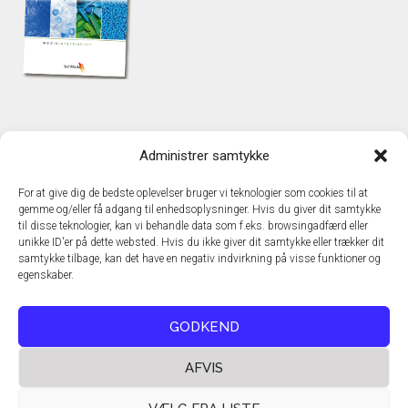
KONTAKT
Administrer samtykke
TechMedia A/S
Naverland 35
For at give dig de bedste oplevelser bruger vi teknologier som cookies til at
DK - 2600 Glostrup
gemme og/eller få adgang til enhedsoplysninger. Hvis du giver dit samtykke
www.techmedia.dk
til disse teknologier, kan vi behandle data som f.eks. browsingadfærd eller
Telefon: +45 43 24 26 28
unikke ID'er på dette websted. Hvis du ikke giver dit samtykke eller trækker dit
samtykke tilbage, kan det have en negativ indvirkning på visse funktioner og
E-mail:
info@techmedia.dk
egenskaber.
Privatlivspolitik
Cookiepolitik
GODKEND
AFVIS