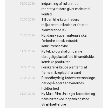
01.06.2026
Indpakning af ruller med
robotstyret dorn giver maksimal
kontrol
26.05.2026
Tilliden til virksomheders
miljøkommunikation er fortsat
alarmerende lav
20.05.2026
Nyt dansk supermateriale skal
forbedre dansk industris
konkurrenceevne
11.05.2026
Ny teknologi skal omdanne
ubrugelig plastaffald til værdifulde
kemiske produkter
04.05.2026
Forskere vil bruge planter til at
fjerne mikroplast fra vand
27.04.2026
Bionedbrydelig fødevareemballage,
der også øger fødevarernes
holdbarhed
21.04.2026
Ny Multi-Film Unit øger kapacitet og
fleksibilitet ved indpakning med
strækhættefolie