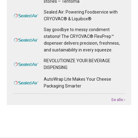
stories – Tentoma
Sealed Air: Powering Foodservice with
CRYOVAC® & Liquibox®
Say goodbye to messy condiment
stations! The CRYOVAC® FlexPrep™
dispenser delivers precision, freshness,
and sustainability in every squeeze.
REVOLUTIONIZE YOUR BEVERAGE
DISPENSING
AutoWrap Lite Makes Your Cheese
Packaging Smarter
Se alle ›