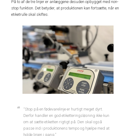
På to af de tre linjer er anlæggene desuden opbygget med non-
stop funktion. Det betyder, at produktionen kan fortsætte, når en
etiketrulle skal skiftes.
“Stop på en fødevarelinje er hurtigt meget dyrt.
Derfor handler en god etiketteringsløsning ikke kun
om at sætte etiketten rigtigt på. Den skal også
passe ind i produktionens tempo og hjælpe med at
holde linjen i gang,”