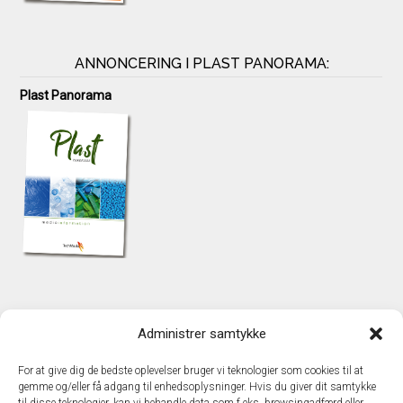
ANNONCERING I PLAST PANORAMA:
Plast Panorama
KONTAKT
Administrer samtykke
TechMedia A/S
Naverland 35
For at give dig de bedste oplevelser bruger vi teknologier som cookies til at
DK - 2600 Glostrup
gemme og/eller få adgang til enhedsoplysninger. Hvis du giver dit samtykke
www.techmedia.dk