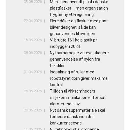
03.08.2026
Mere genanvendt plast i danske
plastflasker – men organisation
frygter ny EU-regulering
22.06.2026
Flere dåser og flasker med pant
bliver designet, så de kan
genanvendes til nye igen
15.06.2026
Vi brugte 161 kg plastik pr.
indbygger i 2024
08.06.2026
Nyt samarbejde vil revolutionere
genanvendelse af nylon fra
tekstiler
01.06.2026
Indpakning af ruller med
robotstyret dorn giver maksimal
kontrol
26.05.2026
Tilliden til virksomheders
miljøkommunikation er fortsat
alarmerende lav
20.05.2026
Nyt dansk supermateriale skal
forbedre dansk industris
konkurrenceevne
11.05.2026
Ny teknologi skal omdanne