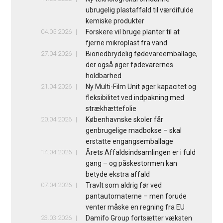
ubrugelig plastaffald til værdifulde
kemiske produkter
04.05.2026
Forskere vil bruge planter til at
fjerne mikroplast fra vand
27.04.2026
Bionedbrydelig fødevareemballage,
der også øger fødevarernes
holdbarhed
21.04.2026
Ny Multi-Film Unit øger kapacitet og
fleksibilitet ved indpakning med
strækhættefolie
20.04.2026
Københavnske skoler får
genbrugelige madbokse – skal
erstatte engangsemballage
14.04.2026
Årets Affaldsindsamlingen er i fuld
gang – og påskestormen kan
betyde ekstra affald
07.04.2026
Travlt som aldrig før ved
pantautomaterne – men forude
venter måske en regning fra EU
23.03.2026
Damifo Group fortsætter væksten