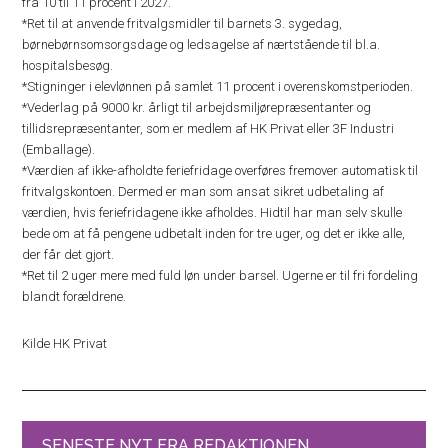
fra 10 til 11 procent i 2027.
*Ret til at anvende fritvalgsmidler til barnets 3. sygedag,
børnebørnsomsorgsdage og ledsagelse af nærtstående til bl.a.
hospitalsbesøg.
*Stigninger i elevlønnen på samlet 11 procent i overenskomstperioden.
*Vederlag på 9000 kr. årligt til arbejdsmiljørepræsentanter og
tillidsrepræsentanter, som er medlem af HK Privat eller 3F Industri
(Emballage).
*Værdien af ikke-afholdte feriefridage overføres fremover automatisk til
fritvalgskontoen. Dermed er man som ansat sikret udbetaling af
værdien, hvis feriefridagene ikke afholdes. Hidtil har man selv skulle
bede om at få pengene udbetalt inden for tre uger, og det er ikke alle,
der får det gjort.
*Ret til 2 uger mere med fuld løn under barsel. Ugerne er til fri fordeling
blandt forældrene.
Kilde HK Privat
SENESTE NYT FRA REDAKTIONEN