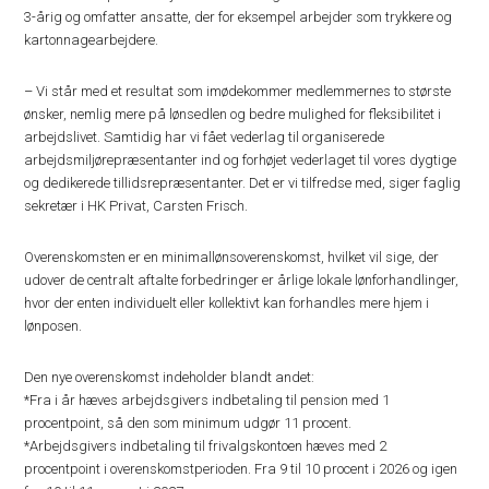
3-årig og omfatter ansatte, der for eksempel arbejder som trykkere og
kartonnagearbejdere.
– Vi står med et resultat som imødekommer medlemmernes to største
ønsker, nemlig mere på lønsedlen og bedre mulighed for fleksibilitet i
arbejdslivet. Samtidig har vi fået vederlag til organiserede
arbejdsmiljørepræsentanter ind og forhøjet vederlaget til vores dygtige
og dedikerede tillidsrepræsentanter. Det er vi tilfredse med, siger faglig
sekretær i HK Privat, Carsten Frisch.
Overenskomsten er en minimallønsoverenskomst, hvilket vil sige, der
udover de centralt aftalte forbedringer er årlige lokale lønforhandlinger,
hvor der enten individuelt eller kollektivt kan forhandles mere hjem i
lønposen.
Den nye overenskomst indeholder blandt andet:
*Fra i år hæves arbejdsgivers indbetaling til pension med 1
procentpoint, så den som minimum udgør 11 procent.
*Arbejdsgivers indbetaling til frivalgskontoen hæves med 2
procentpoint i overenskomstperioden. Fra 9 til 10 procent i 2026 og igen