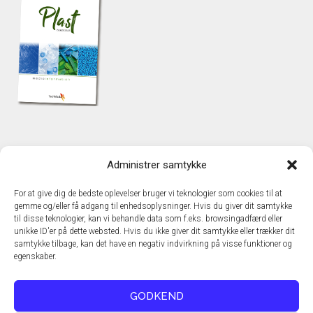
KONTAKT
Administrer samtykke
TechMedia A/S
Naverland 35
For at give dig de bedste oplevelser bruger vi teknologier som cookies til at
DK - 2600 Glostrup
gemme og/eller få adgang til enhedsoplysninger. Hvis du giver dit samtykke
www.techmedia.dk
til disse teknologier, kan vi behandle data som f.eks. browsingadfærd eller
Telefon: +45 43 24 26 28
unikke ID'er på dette websted. Hvis du ikke giver dit samtykke eller trækker dit
samtykke tilbage, kan det have en negativ indvirkning på visse funktioner og
E-mail:
info@techmedia.dk
egenskaber.
Privatlivspolitik
Cookiepolitik
GODKEND