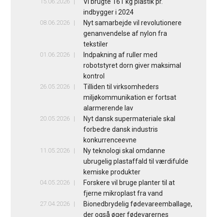
15.06.2026
Vi brugte 161 kg plastik pr.
indbygger i 2024
08.06.2026
Nyt samarbejde vil revolutionere
genanvendelse af nylon fra
tekstiler
01.06.2026
Indpakning af ruller med
robotstyret dorn giver maksimal
kontrol
26.05.2026
Tilliden til virksomheders
miljøkommunikation er fortsat
alarmerende lav
20.05.2026
Nyt dansk supermateriale skal
forbedre dansk industris
konkurrenceevne
11.05.2026
Ny teknologi skal omdanne
ubrugelig plastaffald til værdifulde
kemiske produkter
04.05.2026
Forskere vil bruge planter til at
fjerne mikroplast fra vand
27.04.2026
Bionedbrydelig fødevareemballage,
der også øger fødevarernes