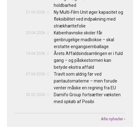
holdbarhed
21.04.2026
Ny Multi-Film Unit øger kapacitet og
fleksibilitet ved indpakning med
strækhættefolie
20.04.2026
Københavnske skoler får
genbrugelige madbokse – skal
erstatte engangsemballage
14.04.2026
Årets Affaldsindsamlingen er i fuld
gang – og påskestormen kan
betyde ekstra affald
07.04.2026
Travlt som aldrig før ved
pantautomaterne – men forude
venter måske en regning fra EU
23.03.2026
Damifo Group fortsætter væksten
med opkøb af Posibi
Alle nyheder ›