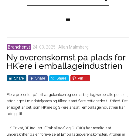
Branchenyt
24. 03. 2025
|
Allan Malmberg
Ny overenskomst på plads for
HK’ere i emballageindustrien
Share
Share
Share
Pin
Flere procenter på fritvalgskontoen og den arbejdsgiverbetalte pension,
stigninger i mindstelønnen og tillæg samt flere rettigheder til frihed. Det
er noget af det, som HK’ere og 3F’ere ansat i emballageindustrien har
udsigt til.
HK Privat, 3F Industri (Emballage) og DI (DIO) har nemlig sat
underskrifter på en fornyelse af Emballageoverenskomsten. Aftalen er