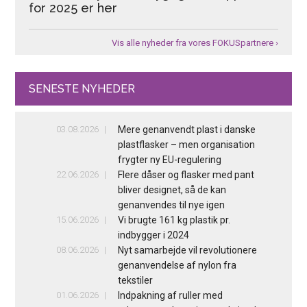
for 2025 er her
Vis alle nyheder fra vores FOKUSpartnere ›
SENESTE NYHEDER
03.08.2026
Mere genanvendt plast i danske
plastflasker – men organisation
frygter ny EU-regulering
22.06.2026
Flere dåser og flasker med pant
bliver designet, så de kan
genanvendes til nye igen
15.06.2026
Vi brugte 161 kg plastik pr.
indbygger i 2024
08.06.2026
Nyt samarbejde vil revolutionere
genanvendelse af nylon fra
tekstiler
01.06.2026
Indpakning af ruller med