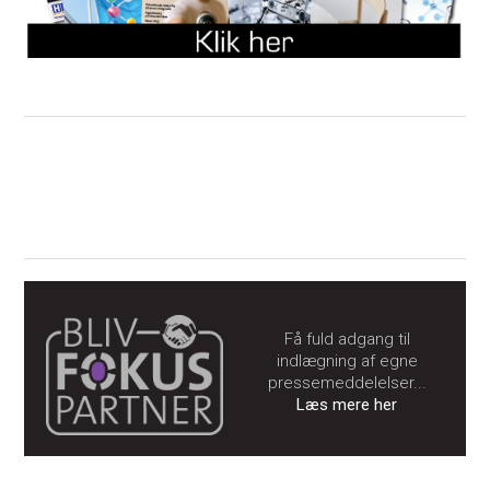
Få fuld adgang til
indlægning af egne
pressemeddelelser...
Læs mere her