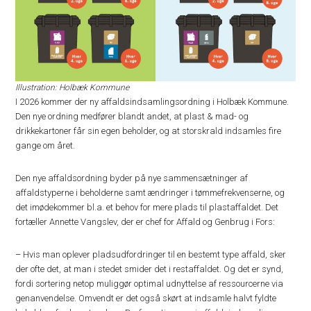
Illustration: Holbæk Kommune
I 2026 kommer der ny affaldsindsamlingsordning i Holbæk Kommune.
Den nye ordning medfører blandt andet, at plast & mad- og
drikkekartoner får sin egen beholder, og at storskrald indsamles fire
gange om året.
Den nye affaldsordning byder på nye sammensætninger af
affaldstyperne i beholderne samt ændringer i tømmefrekvenserne, og
det imødekommer bl.a. et behov for mere plads til plastaffaldet. Det
fortæller Annette Vangslev, der er chef for Affald og Genbrug i Fors:
– Hvis man oplever pladsudfordringer til en bestemt type affald, sker
der ofte det, at man i stedet smider det i restaffaldet. Og det er synd,
fordi sortering netop muliggør optimal udnyttelse af ressourcerne via
genanvendelse. Omvendt er det også skørt at indsamle halvt fyldte