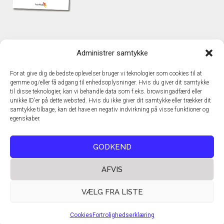
KONTAKT
Administrer samtykke
TechMedia A/S
Naverland 35
For at give dig de bedste oplevelser bruger vi teknologier som cookies til at
DK - 2600 Glostrup
gemme og/eller få adgang til enhedsoplysninger. Hvis du giver dit samtykke
www.techmedia.dk
til disse teknologier, kan vi behandle data som f.eks. browsingadfærd eller
Telefon: +45 43 24 26 28
unikke ID'er på dette websted. Hvis du ikke giver dit samtykke eller trækker dit
samtykke tilbage, kan det have en negativ indvirkning på visse funktioner og
E-mail:
info@techmedia.dk
egenskaber.
Privatlivspolitik
Cookiepolitik
GODKEND
AFVIS
VÆLG FRA LISTE
Cookies
Fortrolighedserklæring