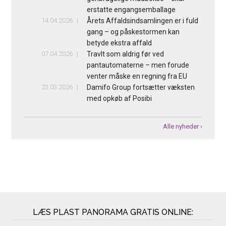
erstatte engangsemballage
14.04.2026
Årets Affaldsindsamlingen er i fuld
gang – og påskestormen kan
betyde ekstra affald
07.04.2026
Travlt som aldrig før ved
pantautomaterne – men forude
venter måske en regning fra EU
23.03.2026
Damifo Group fortsætter væksten
med opkøb af Posibi
Alle nyheder ›
LÆS PLAST PANORAMA GRATIS ONLINE: