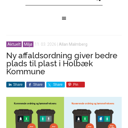
Aktuelt
Miljø
11. 03. 2026
|
Allan Malmberg
Ny affaldsordning giver bedre
plads til plast i Holbæk
Kommune
Share
Share
Share
Pin