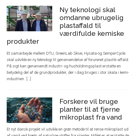
Ny teknologi skal
omdanne ubrugelig
plastaffald til
værdifulde kemiske
produkter
Et samarbejde mellem DTU, GreenLab Skive, Hysata og SemperCycle
skal udvikle en ny teknologi til genanvendelse af forurenet plastik-affald.
På sigt kan genanvendt industri- og husholdningsplast erstatte en
betydelig del af de grundprodukter, der i dag bruges i stor skala i kemi-
industrien.
Forskere vil bruge
planter til at fjerne
mikroplast fra vand
Et nyt dansk projekt vil udvikle en grøn metode til at rense mikroplast ud
af vand ved hjælp af naturlige stoffer fra planter. Målet er at erstatte de