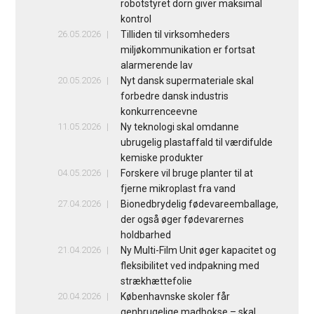
robotstyret dorn giver maksimal
kontrol
26.05.2026
Tilliden til virksomheders
miljøkommunikation er fortsat
alarmerende lav
20.05.2026
Nyt dansk supermateriale skal
forbedre dansk industris
konkurrenceevne
11.05.2026
Ny teknologi skal omdanne
ubrugelig plastaffald til værdifulde
kemiske produkter
04.05.2026
Forskere vil bruge planter til at
fjerne mikroplast fra vand
27.04.2026
Bionedbrydelig fødevareemballage,
der også øger fødevarernes
holdbarhed
21.04.2026
Ny Multi-Film Unit øger kapacitet og
fleksibilitet ved indpakning med
strækhættefolie
20.04.2026
Københavnske skoler får
genbrugelige madbokse – skal