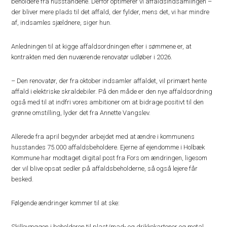
beholdere fra husstandene. Derfor optimerer vi affaldsindsamlingen –
der bliver mere plads til det affald, der fylder, mens det, vi har mindre
af, indsamles sjældnere, siger hun.
Anledningen til at kigge affaldsordningen efter i sømmene er, at
kontrakten med den nuværende renovatør udløber i 2026.
– Den renovatør, der fra oktober indsamler affaldet, vil primært hente
affald i elektriske skraldebiler. På den måde er den nye affaldsordning
også med til at indfri vores ambitioner om at bidrage positivt til den
grønne omstilling, lyder det fra Annette Vangslev.
Allerede fra april begynder arbejdet med at ændre i kommunens
husstandes 75.000 affaldsbeholdere. Ejerne af ejendomme i Holbæk
Kommune har modtaget digital post fra Fors om ændringen, ligesom
der vil blive opsat sedler på affaldsbeholderne, så også lejere får
besked.
Følgende ændringer kommer til at ske:
Skillevæggen i beholderen til plast/mad- og drikkekartoner og metal