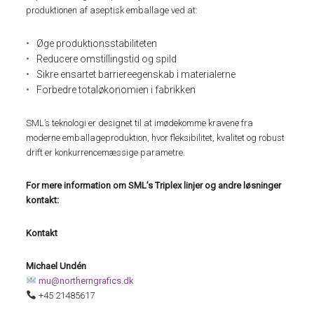
produktionen af aseptisk emballage ved at:
Øge produktionsstabiliteten
Reducere omstillingstid og spild
Sikre ensartet barriereegenskab i materialerne
Forbedre totaløkonomien i fabrikken
SML’s teknologi er designet til at imødekomme kravene fra
moderne emballageproduktion, hvor fleksibilitet, kvalitet og robust
drift er konkurrencemæssige parametre.
For mere information om SML’s Triplex linjer og andre løsninger
kontakt:
Kontakt
Michael Undén
mu@northerngrafics.dk
+45 21485617