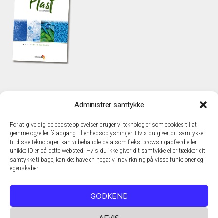
KONTAKT
Administrer samtykke
TechMedia A/S
Naverland 35
For at give dig de bedste oplevelser bruger vi teknologier som cookies til at
DK - 2600 Glostrup
gemme og/eller få adgang til enhedsoplysninger. Hvis du giver dit samtykke
www.techmedia.dk
til disse teknologier, kan vi behandle data som f.eks. browsingadfærd eller
Telefon: +45 43 24 26 28
unikke ID'er på dette websted. Hvis du ikke giver dit samtykke eller trækker dit
samtykke tilbage, kan det have en negativ indvirkning på visse funktioner og
E-mail:
info@techmedia.dk
egenskaber.
Privatlivspolitik
Cookiepolitik
GODKEND
AFVIS