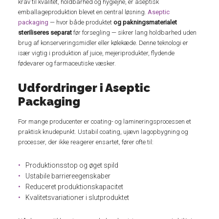
krav til kvalitet, holdbarhed og hygiejne, er aseptisk
emballageproduktion blevet en central løsning.
Aseptic
packaging
— hvor både produktet
og pakningsmaterialet
steriliseres separat
før forsegling — sikrer lang holdbarhed uden
brug af konserveringsmidler eller kølekæde. Denne teknologi er
især vigtig i produktion af juice, mejeriprodukter, flydende
fødevarer og farmaceutiske væsker.
Udfordringer i Aseptic
Packaging
For mange producenter er coating- og lamineringsprocessen et
praktisk knudepunkt. Ustabil coating, ujævn lagopbygning og
processer, der ikke reagerer ensartet, fører ofte til:
Produktionsstop og øget spild
Ustabile barriereegenskaber
Reduceret produktionskapacitet
Kvalitetsvariationer i slutproduktet