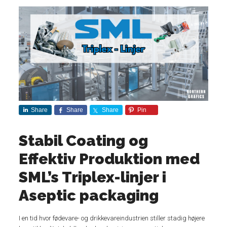
Share
Share
Share
Pin
Stabil Coating og
Effektiv Produktion med
SML’s Triplex-linjer i
Aseptic packaging
I en tid hvor fødevare- og drikkevareindustrien stiller stadig højere