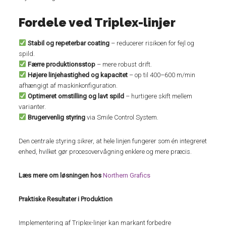
Fordele ved Triplex-linjer
Stabil og repeterbar coating
– reducerer risikoen for fejl og
spild.
Færre produktionsstop
– mere robust drift.
Højere linjehastighed og kapacitet
– op til 400–600 m/min
afhængigt af maskinkonfiguration.
Optimeret omstilling og lavt spild
– hurtigere skift mellem
varianter.
Brugervenlig styring
via Smile Control System.
Den centrale styring sikrer, at hele linjen fungerer som én integreret
enhed, hvilket gør procesovervågning enklere og mere præcis.
Læs mere om løsningen hos
Northern Grafics
Praktiske Resultater i Produktion
Implementering af Triplex-linjer kan markant forbedre