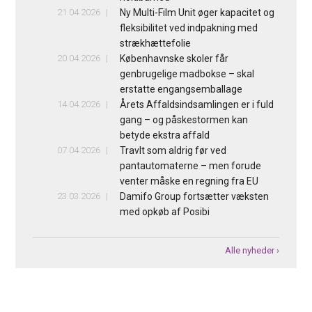
21.04.2026
Ny Multi-Film Unit øger kapacitet og
fleksibilitet ved indpakning med
strækhættefolie
20.04.2026
Københavnske skoler får
genbrugelige madbokse – skal
erstatte engangsemballage
14.04.2026
Årets Affaldsindsamlingen er i fuld
gang – og påskestormen kan
betyde ekstra affald
07.04.2026
Travlt som aldrig før ved
pantautomaterne – men forude
venter måske en regning fra EU
23.03.2026
Damifo Group fortsætter væksten
med opkøb af Posibi
Alle nyheder ›