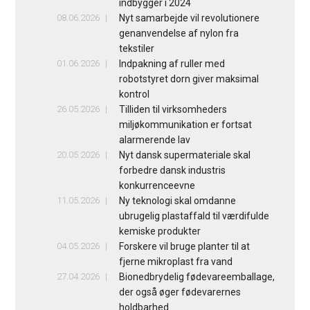
indbygger i 2024
08.06.2026
Nyt samarbejde vil revolutionere
genanvendelse af nylon fra
tekstiler
01.06.2026
Indpakning af ruller med
robotstyret dorn giver maksimal
kontrol
26.05.2026
Tilliden til virksomheders
miljøkommunikation er fortsat
alarmerende lav
20.05.2026
Nyt dansk supermateriale skal
forbedre dansk industris
konkurrenceevne
11.05.2026
Ny teknologi skal omdanne
ubrugelig plastaffald til værdifulde
kemiske produkter
04.05.2026
Forskere vil bruge planter til at
fjerne mikroplast fra vand
27.04.2026
Bionedbrydelig fødevareemballage,
der også øger fødevarernes
holdbarhed