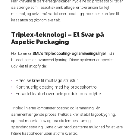
Når kravene til barriereegenskaber, hygiejne og processtabilitet er
så strenge som i aseptisk emballage, er tolerancen for fejl
minimal, og selv små variationer i coating-processen kan føre til
kassation og økonomiske tab.
Triplex-teknologi – Et Svar på
Aspetic Packaging
Her kommer
SML’s Triplex coating- og lamineringslinjer
ind i
billedet som en avanceret løsning. Disse systemer er specielt
udviklet til at opfylde:
Præcise krav til multilags struktur
Kontinuerlig coating med høj proceskontrol
Ensartet kvalitet over hele produktionsforløbet
Triplex-linjerne kombinerer coating og laminering i én
sammenhængende proces, hvilket sikrer stabil lagopbygning,
optimal materialflow og præcis temperatur- og
spændingsstyring. Dette giver producenterne mulighed for at køre
højere hastigheder uden at ofre kvalitet.