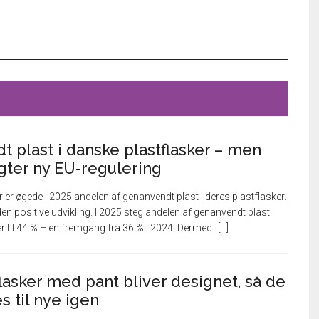
 plast i danske plastflasker – men
ygter ny EU-regulering
ier øgede i 2025 andelen af genanvendt plast i deres plastflasker.
en positive udvikling. I 2025 steg andelen af genanvendt plast
er til 44 % – en fremgang fra 36 % i 2024. Dermed
lasker med pant bliver designet, så de
 til nye igen