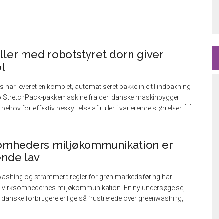
uller med robotstyret dorn giver
l
ar leveret en komplet, automatiseret pakkelinje til indpakning
oRo StretchPack-pakkemaskine fra den danske maskinbygger
ehov for effektiv beskyttelse af ruller i varierende størrelser
rksomheders miljøkommunikation er
ende lav
washing og strammere regler for grøn markedsføring har
d til virksomhedernes miljøkommunikation. En ny undersøgelse,
danske forbrugere er lige så frustrerede over greenwashing,