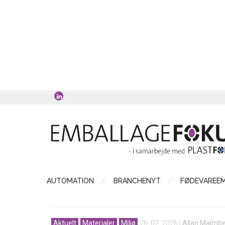
AUTOMATION
BRANCHENYT
FØDEVAREE
Aktuelt
Materialer
Miljø
26. 02. 2026
|
Allan Malmb