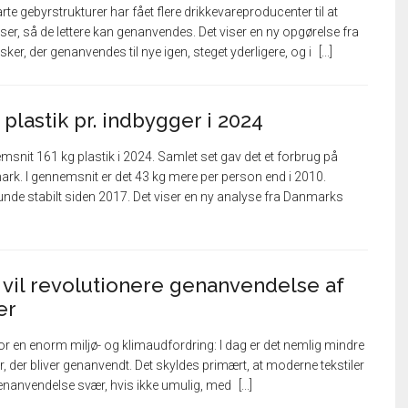
te gebyrstrukturer har fået flere drikkevareproducenter til at
ser, så de lettere kan genanvendes. Det viser en ny opgørelse fra
er, der genanvendes til nye igen, steget yderligere, og i
 plastik pr. indbygger i 2024
msnit 161 kg plastik i 2024. Samlet set gav det et forbrug på
ark. I gennemsnit er det 43 kg mere per person end i 2010.
unde stabilt siden 2017. Det viser en ny analyse fra Danmarks
vil revolutionere genanvendelse af
er
for en enorm miljø- og klimaudfordring: I dag er det nemlig mindre
er, der bliver genanvendt. Det skyldes primært, at moderne tekstiler
 genanvendelse svær, hvis ikke umulig, med