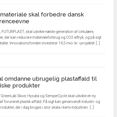
materiale skal forbedre dansk
rrenceevne
, FUTURPLAST, skal udvikle næste generation af cirkulære,
ler, der kan reducere materialeforbrug og CO2-aftryk, og på sigt
ller. Innovationsfonden investerer 19,5 mio. kr. i projektet
l omdanne ubrugelig plastaffald til
iske produkter
GreenLab Skive, Hysata og SemperCycle skal udvikle en ny
af forurenet plastik-affald. På sigt kan genanvendt industri- og
odukter, der i dag bruges i stor skala i kemi-industrien.