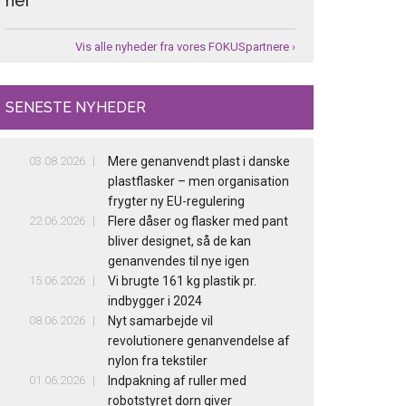
her
Vis alle nyheder fra vores FOKUSpartnere ›
SENESTE NYHEDER
03.08.2026
Mere genanvendt plast i danske
plastflasker – men organisation
frygter ny EU-regulering
22.06.2026
Flere dåser og flasker med pant
bliver designet, så de kan
genanvendes til nye igen
15.06.2026
Vi brugte 161 kg plastik pr.
indbygger i 2024
08.06.2026
Nyt samarbejde vil
revolutionere genanvendelse af
nylon fra tekstiler
01.06.2026
Indpakning af ruller med
robotstyret dorn giver