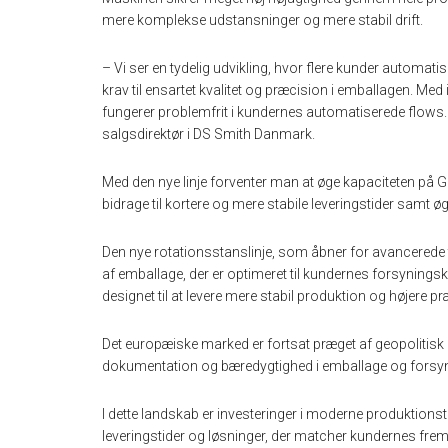
mere komplekse udstansninger og mere stabil drift.
– Vi ser en tydelig udvikling, hvor flere kunder automati
krav til ensartet kvalitet og præcision i emballagen. Med i
fungerer problemfrit i kundernes automatiserede flows. B
salgsdirektør i DS Smith Danmark.
Med den nye linje forventer man at øge kapaciteten på G
bidrage til kortere og mere stabile leveringstider samt 
Den nye rotationsstanslinje, som åbner for avancerede 
af emballage, der er optimeret til kundernes forsynin
designet til at levere mere stabil produktion og højere pr
Det europæiske marked er fortsat præget af geopolitisk us
dokumentation og bæredygtighed i emballage og forsyn
I dette landskab er investeringer i moderne produktionste
leveringstider og løsninger, der matcher kundernes frem