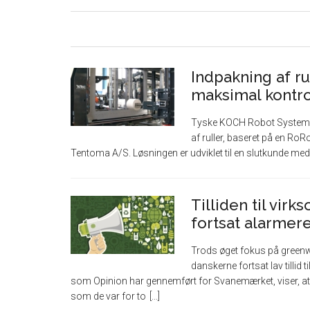
Indpakning af r
maksimal kontro
Tyske KOCH Robot Systems h
af ruller, baseret på en R
Tentoma A/S. Løsningen er udviklet til en slutkunde med b
Tilliden til vi
fortsat alarmer
Trods øget fokus på green
danskerne fortsat lav tilli
som Opinion har gennemført for Svanemærket, viser, at 
som de var for to