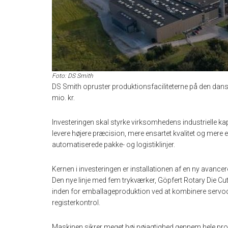
Foto: DS Smith
DS Smith opruster produktionsfaciliteterne på den dans
mio. kr.
Investeringen skal styrke virksomhedens industrielle k
levere højere præcision, mere ensartet kvalitet og mere 
automatiserede pakke- og logistiklinjer.
Kernen i investeringen er installationen af en ny avancer
Den nye linje med fem trykværker, Göpfert Rotary Die Cu
inden for emballageproduktion ved at kombinere servo
registerkontrol.
Maskinen sikrer meget høj nøjagtighed gennem hele produ