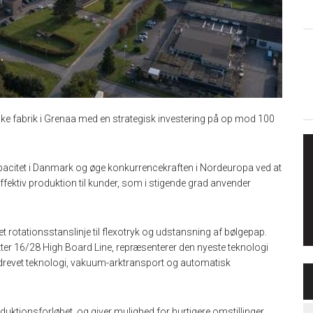
ke fabrik i Grenaa med en strategisk investering på op mod 100
apacitet i Danmark og øge konkurrencekraften i Nordeuropa ved at
effektiv produktion til kunder, som i stigende grad anvender
et rotationsstanslinje til flexotryk og udstansning af bølgepap.
tter 16/28 High Board Line, repræsenterer den nyeste teknologi
drevet teknologi, vakuum-arktransport og automatisk
ktionsforløbet, og giver mulighed for hurtigere omstillinger,