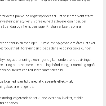
serer deres pakke- og logistikprocesser. Det stiller markant større
nvesteringen styrker vi vores evne til at levere løsninger, der
åde i dag og i fremtiden, siger Kristian Eriksen, som er
renaa-fabrikken med op til 15 mio. m² bølgepap om året. Det skal
øget robusthed i forsyningen til både danske og nordiske kunder.
tryk- og udstansningsløsninger, og kan understøtte udviklingen
gskæder og automatiserede emballagehåndtering, er samtidig også
æcision, hvilket kan reducere materialespild.
ikkerhed, samtidig med at kravene til effektivitet,
ingskæder er stigende.
knologi afgørende for at kunne levere høj kvalitet, stabile
tidige behov.