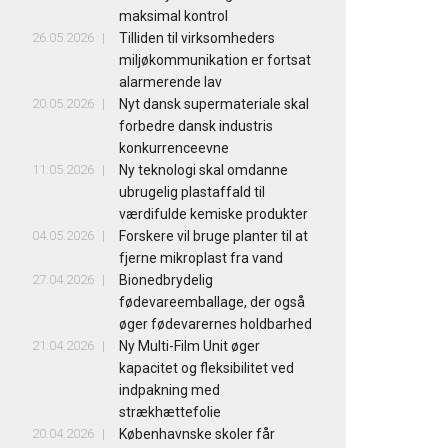
maksimal kontrol
26.05.2026
Tilliden til virksomheders
miljøkommunikation er fortsat
alarmerende lav
20.05.2026
Nyt dansk supermateriale skal
forbedre dansk industris
konkurrenceevne
11.05.2026
Ny teknologi skal omdanne
ubrugelig plastaffald til
værdifulde kemiske produkter
04.05.2026
Forskere vil bruge planter til at
fjerne mikroplast fra vand
27.04.2026
Bionedbrydelig
fødevareemballage, der også
øger fødevarernes holdbarhed
21.04.2026
Ny Multi-Film Unit øger
kapacitet og fleksibilitet ved
indpakning med
strækhættefolie
20.04.2026
Københavnske skoler får