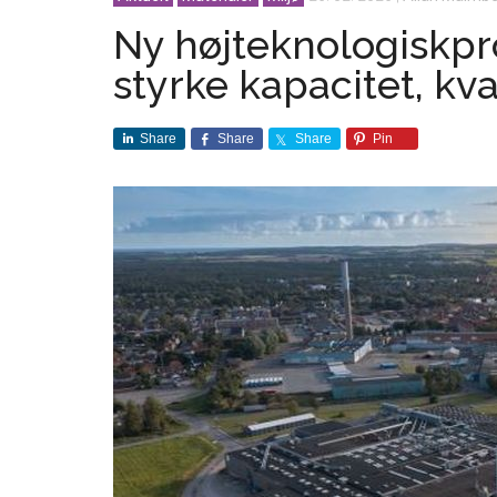
Ny højteknologiskpro
styrke kapacitet, kva
Share
Share
Share
Pin