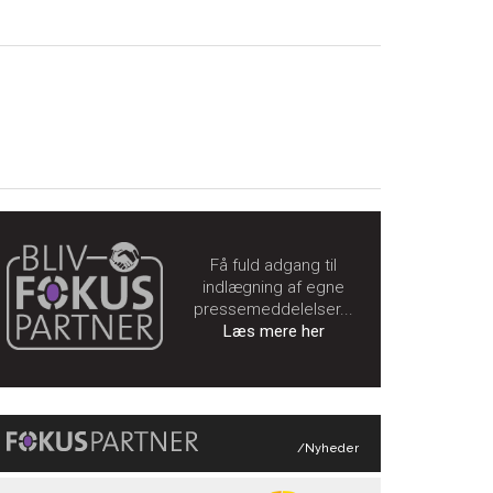
Få fuld adgang til
indlægning af egne
pressemeddelelser...
Læs mere her
/Nyheder