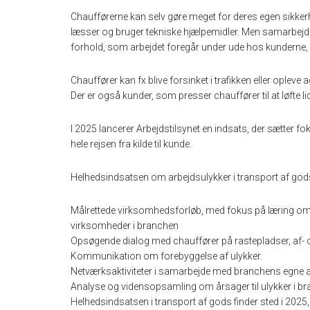
Chaufførerne kan selv gøre meget for deres egen sikke
læsser og bruger tekniske hjælpemidler. Men samarbejd
forhold, som arbejdet foregår under ude hos kunderne, h
Chauffører kan fx blive forsinket i trafikken eller opleve
Der er også kunder, som presser chauffører til at løfte li
I 2025 lancerer Arbejdstilsynet en indsats, der sætter 
hele rejsen fra kilde til kunde.
Helhedsindsatsen om arbejdsulykker i transport af god
Målrettede virksomhedsforløb, med fokus på læring om 
virksomheder i branchen
Opsøgende dialog med chauffører på rastepladser, af-
Kommunikation om forebyggelse af ulykker.
Netværksaktiviteter i samarbejde med branchens egne a
Analyse og vidensopsamling om årsager til ulykker i b
Helhedsindsatsen i transport af gods finder sted i 2025,