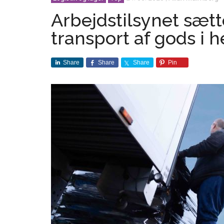
Arbejdstilsynet sætt
transport af gods i 
Share
Share
Share
Pin