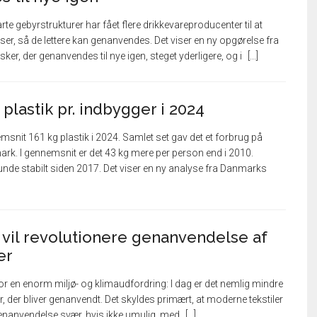
te gebyrstrukturer har fået flere drikkevareproducenter til at
ser, så de lettere kan genanvendes. Det viser en ny opgørelse fra
er, der genanvendes til nye igen, steget yderligere, og i
 plastik pr. indbygger i 2024
msnit 161 kg plastik i 2024. Samlet set gav det et forbrug på
ark. I gennemsnit er det 43 kg mere per person end i 2010.
unde stabilt siden 2017. Det viser en ny analyse fra Danmarks
vil revolutionere genanvendelse af
er
for en enorm miljø- og klimaudfordring: I dag er det nemlig mindre
er, der bliver genanvendt. Det skyldes primært, at moderne tekstiler
 genanvendelse svær, hvis ikke umulig, med