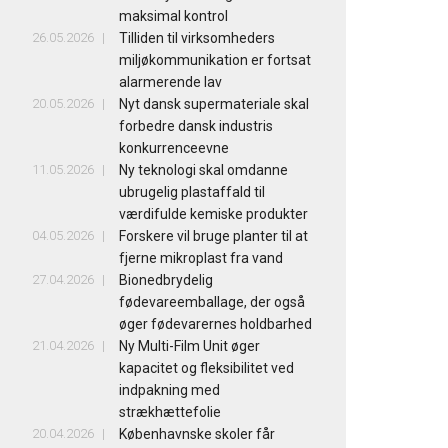
maksimal kontrol
26.05.2026
Tilliden til virksomheders
miljøkommunikation er fortsat
alarmerende lav
20.05.2026
Nyt dansk supermateriale skal
forbedre dansk industris
konkurrenceevne
11.05.2026
Ny teknologi skal omdanne
ubrugelig plastaffald til
værdifulde kemiske produkter
04.05.2026
Forskere vil bruge planter til at
fjerne mikroplast fra vand
27.04.2026
Bionedbrydelig
fødevareemballage, der også
øger fødevarernes holdbarhed
21.04.2026
Ny Multi-Film Unit øger
kapacitet og fleksibilitet ved
indpakning med
strækhættefolie
20.04.2026
Københavnske skoler får