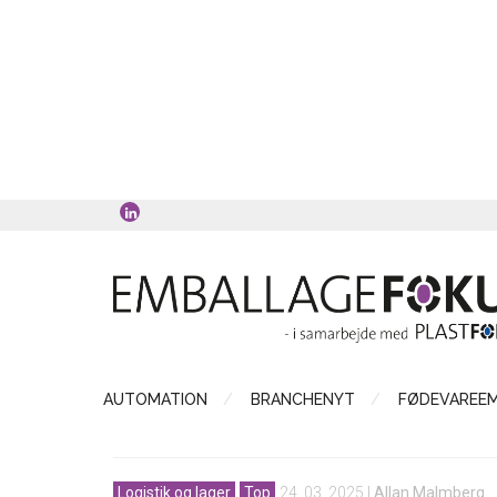
AUTOMATION
BRANCHENYT
FØDEVAREE
Logistik og lager
Top
24. 03. 2025
|
Allan Malmberg