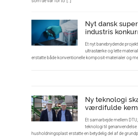
som de var for to
Nyt dansk super
industris konku
Et nyt banebrydende projekt
ultrastærke og lette materia
erstatte både konventionelle komposit-materialer og meta
Ny teknologi ska
værdifulde kem
Et samarbejde mellem DTU, 
teknologi til genanvendelse 
husholdningsplast erstatte en betydelig del af de grundpr