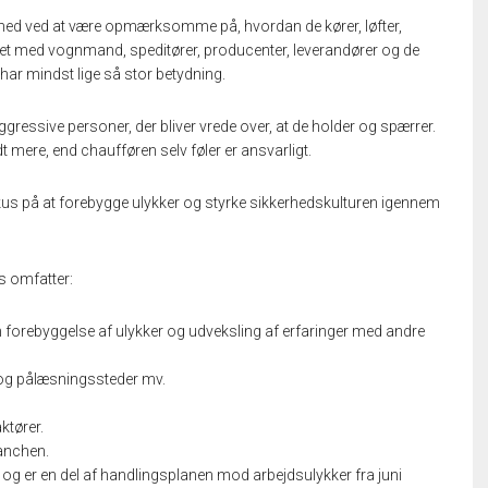
rhed ved at være opmærksomme på, hvordan de kører, løfter,
et med vognmand, speditører, producenter, leverandører og de
ar mindst lige så stor betydning.
 aggressive personer, der bliver vrede over, at de holder og spærrer.
dt mere, end chaufføren selv føler er ansvarligt.
fokus på at forebygge ulykker og styrke sikkerhedskulturen igennem
s omfatter:
forebyggelse af ulykker og udveksling af erfaringer med andre
 og pålæsningssteder mv.
ktører.
ranchen.
 og er en del af handlingsplanen mod arbejdsulykker fra juni