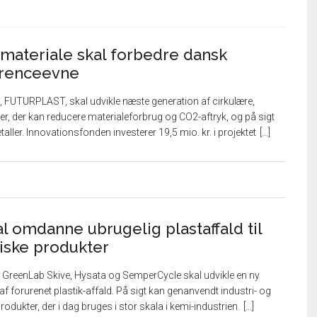
materiale skal forbedre dansk
rrenceevne
, FUTURPLAST, skal udvikle næste generation af cirkulære,
ler, der kan reducere materialeforbrug og CO2-aftryk, og på sigt
ller. Innovationsfonden investerer 19,5 mio. kr. i projektet
l omdanne ubrugelig plastaffald til
iske produkter
GreenLab Skive, Hysata og SemperCycle skal udvikle en ny
af forurenet plastik-affald. På sigt kan genanvendt industri- og
odukter, der i dag bruges i stor skala i kemi-industrien.