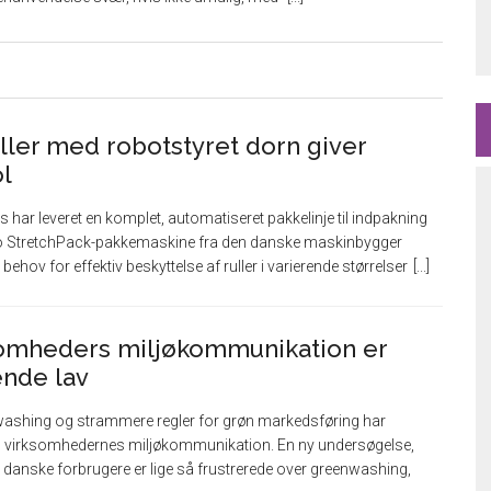
uller med robotstyret dorn giver
l
ar leveret en komplet, automatiseret pakkelinje til indpakning
oRo StretchPack-pakkemaskine fra den danske maskinbygger
ehov for effektiv beskyttelse af ruller i varierende størrelser
rksomheders miljøkommunikation er
ende lav
washing og strammere regler for grøn markedsføring har
d til virksomhedernes miljøkommunikation. En ny undersøgelse,
danske forbrugere er lige så frustrerede over greenwashing,