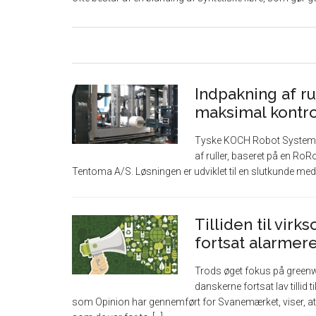
Indpakning af r
maksimal kontro
Tyske KOCH Robot Systems h
af ruller, baseret på en R
Tentoma A/S. Løsningen er udviklet til en slutkunde med b
Tilliden til vi
fortsat alarmer
Trods øget fokus på green
danskerne fortsat lav tilli
som Opinion har gennemført for Svanemærket, viser, at 