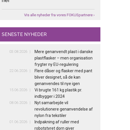
her
Vis alle nyheder fra vores FOKUSpartnere ›
SENESTE NYHEDER
03.08.2026
Mere genanvendt plast i danske
plastflasker – men organisation
frygter ny EU-regulering
22.06.2026
Flere dåser og flasker med pant
bliver designet, så de kan
genanvendes til nye igen
15.06.2026
Vi brugte 161 kg plastik pr.
indbygger i 2024
08.06.2026
Nyt samarbejde vil
revolutionere genanvendelse af
nylon fra tekstiler
01.06.2026
Indpakning af ruller med
robotstyret dorn giver