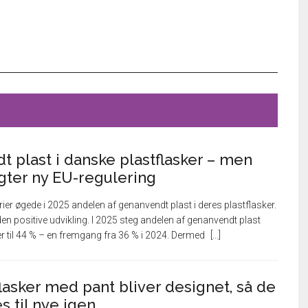
 plast i danske plastflasker – men
ygter ny EU-regulering
ier øgede i 2025 andelen af genanvendt plast i deres plastflasker.
en positive udvikling. I 2025 steg andelen af genanvendt plast
er til 44 % – en fremgang fra 36 % i 2024. Dermed
lasker med pant bliver designet, så de
 til nye igen