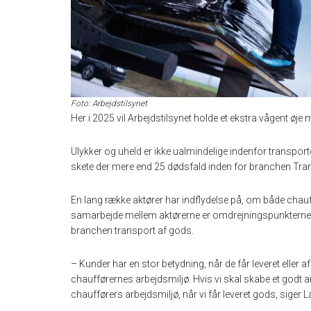
Foto: Arbejdstilsynet
Her i 2025 vil Arbejdstilsynet holde et ekstra vågent øj
Ulykker og uheld er ikke ualmindelige indenfor transpor
skete der mere end 25 dødsfald inden for branchen Tra
En lang række aktører har indflydelse på, om både chau
samarbejde mellem aktørerne er omdrejningspunkterne i e
branchen transport af gods.
– Kunder har en stor betydning, når de får leveret eller a
chaufførernes arbejdsmiljø. Hvis vi skal skabe et godt arbej
chaufførers arbejdsmiljø, når vi får leveret gods, siger L