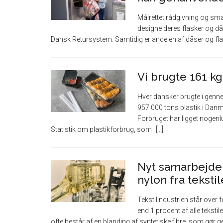
Målrettet rådgivning og smar
designe deres flasker og då
Dansk Retursystem. Samtidig er andelen af dåser og flask
Vi brugte 161 kg
Hver dansker brugte i genne
957.000 tons plastik i Danm
Forbruget har ligget nogenl
Statistik om plastikforbrug, som
Nyt samarbejde 
nylon fra tekstil
Tekstilindustrien står over 
end 1 procent af alle tekstil
ofte består af en blanding af syntetiske fibre, som gør