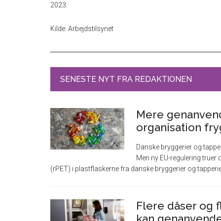
2023.
Kilde: Arbejdstilsynet
SENESTE NYT FRA REDAKTIONEN
Mere genanvendt
organisation fr
Danske bryggerier og tapper
Men ny EU-regulering truer d
(rPET) i plastflaskerne fra danske bryggerier og tapperi
Flere dåser og f
kan genanvendes