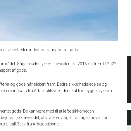
e med sikkerheden indenfor transport af gods.
tområdet. Sågar dødsulykker. I perioden fra 2016 og frem til 2022
nsport af gods.
ffører og gods når sikkert frem. Bedre sikkerhedsledelse og
n ny indsats fra Arbejdstilsynet, der skal forebygge ulykker i
fhentet gods. De kan være med til at løfte sikkerheden i
dsmiljø kræver det, at vi alle er villige til at tage ansvar for
ars Uldall Beck fra Arbejdstilsynet.