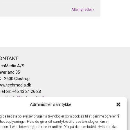
Alle nyheder ›
ONTAKT
echMedia A/S
verland 35
 - 2600 Glostrup
ww.techmedia.dk
lefon: +45 43 24 26 28
mail:
info@techmedia.dk
ivatlivspolitik
Administrer samtykke
okiepolitik
ig de bedste oplevelser bruger vi teknologier som cookies til at gemme og/eller få
hedsoplysninger. Hvis du giver dit samtykke til disse teknologier, kan vi
a som f.eks. browsingadfærd eller unikke ID'er på dette websted. Hvis du ikke