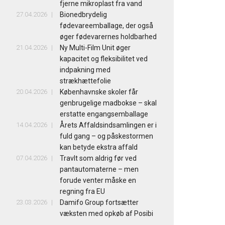
fjerne mikroplast fra vand
27.04.2026
Bionedbrydelig
fødevareemballage, der også
øger fødevarernes holdbarhed
21.04.2026
Ny Multi-Film Unit øger
kapacitet og fleksibilitet ved
indpakning med
strækhættefolie
20.04.2026
Københavnske skoler får
genbrugelige madbokse – skal
erstatte engangsemballage
14.04.2026
Årets Affaldsindsamlingen er i
fuld gang – og påskestormen
kan betyde ekstra affald
07.04.2026
Travlt som aldrig før ved
pantautomaterne – men
forude venter måske en
regning fra EU
23.03.2026
Damifo Group fortsætter
væksten med opkøb af Posibi