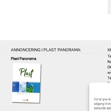
ANNONCERING I PLAST PANORAMA:
K
T
Plast Panorama
Na
DK
w
Te
E-
Pr
Co
For at give d
adgang til en
behandle dat