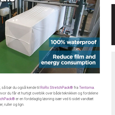
 så bør du også kende til
RoRo StretchPack®
fra
Tentoma
.
 hvor du får et hurtigt overblik over både teknikken og fordelene
tchPack®
er en fordelagtig løsning især ved 6-sidet vandtæt
, ruller og lign.