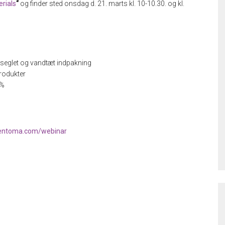
erials
“
og finder sted onsdag d. 21. marts kl. 10-10.30. og kl.
seglet og vandtæt indpakning
rodukter
0%
tentoma.com/webinar