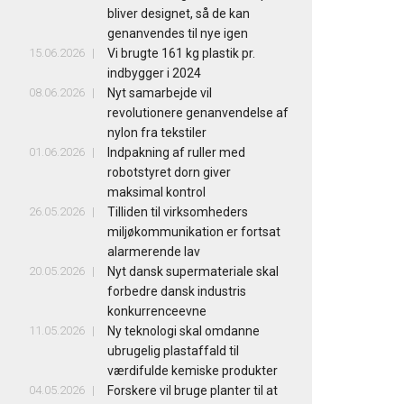
bliver designet, så de kan
genanvendes til nye igen
15.06.2026
Vi brugte 161 kg plastik pr.
indbygger i 2024
08.06.2026
Nyt samarbejde vil
revolutionere genanvendelse af
nylon fra tekstiler
01.06.2026
Indpakning af ruller med
robotstyret dorn giver
maksimal kontrol
26.05.2026
Tilliden til virksomheders
miljøkommunikation er fortsat
alarmerende lav
20.05.2026
Nyt dansk supermateriale skal
forbedre dansk industris
konkurrenceevne
11.05.2026
Ny teknologi skal omdanne
ubrugelig plastaffald til
værdifulde kemiske produkter
04.05.2026
Forskere vil bruge planter til at