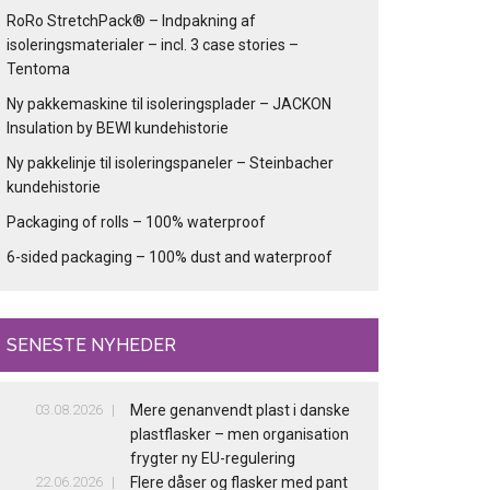
RoRo StretchPack® – Indpakning af
isoleringsmaterialer – incl. 3 case stories –
Tentoma
Ny pakkemaskine til isoleringsplader – JACKON
Insulation by BEWI kundehistorie
Ny pakkelinje til isoleringspaneler – Steinbacher
kundehistorie
Packaging of rolls – 100% waterproof
6-sided packaging – 100% dust and waterproof
SENESTE NYHEDER
03.08.2026
Mere genanvendt plast i danske
plastflasker – men organisation
frygter ny EU-regulering
22.06.2026
Flere dåser og flasker med pant