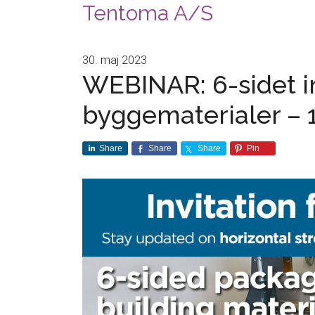
Tentoma A/S
30. maj 2023
WEBINAR: 6-sidet i
byggematerialer – 
Share
Share
Share
Pin