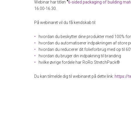
Webinar har titlen
“
6-sided packaging of building mat
16.00-16.30.
På webinaret vil du få kendskab til:
hvordan du beskytter dine produkter med 100% for
hvordan du automatiserer indpakningen af store p
hvordan du reducerer dit folieforbrug med op til 6
hvordan du bruger din indpakning til branding
hvilke øvrige fordele har RoRo StretchPack®
Du kan tilmelde dig til webinaret på dette link:
https://