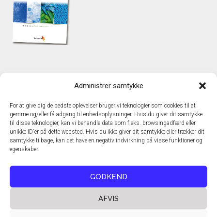
KONTAKT
Administrer samtykke
TechMedia A/S
Naverland 35
For at give dig de bedste oplevelser bruger vi teknologier som cookies til at
DK - 2600 Glostrup
gemme og/eller få adgang til enhedsoplysninger. Hvis du giver dit samtykke
www.techmedia.dk
til disse teknologier, kan vi behandle data som f.eks. browsingadfærd eller
Telefon: +45 43 24 26 28
unikke ID'er på dette websted. Hvis du ikke giver dit samtykke eller trækker dit
samtykke tilbage, kan det have en negativ indvirkning på visse funktioner og
E-mail:
info@techmedia.dk
egenskaber.
Privatlivspolitik
Cookiepolitik
GODKEND
AFVIS