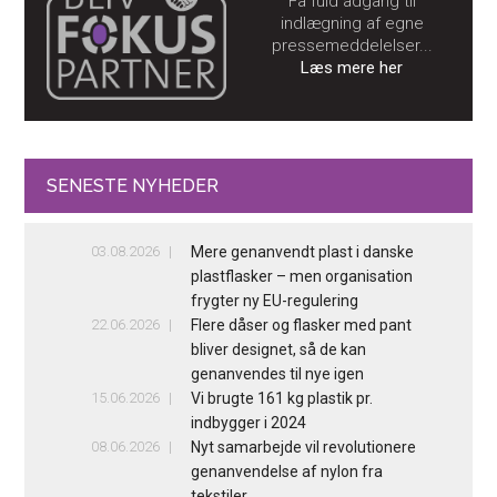
Få fuld adgang til
indlægning af egne
pressemeddelelser...
Læs mere her
SENESTE NYHEDER
03.08.2026
Mere genanvendt plast i danske
plastflasker – men organisation
frygter ny EU-regulering
22.06.2026
Flere dåser og flasker med pant
bliver designet, så de kan
genanvendes til nye igen
15.06.2026
Vi brugte 161 kg plastik pr.
indbygger i 2024
08.06.2026
Nyt samarbejde vil revolutionere
genanvendelse af nylon fra
tekstiler