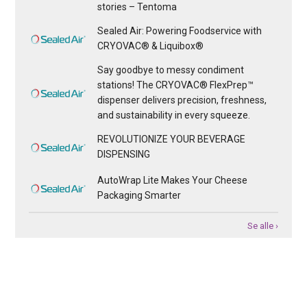
stories – Tentoma
Sealed Air: Powering Foodservice with
CRYOVAC® & Liquibox®
Say goodbye to messy condiment
stations! The CRYOVAC® FlexPrep™
dispenser delivers precision, freshness,
and sustainability in every squeeze.
REVOLUTIONIZE YOUR BEVERAGE
DISPENSING
AutoWrap Lite Makes Your Cheese
Packaging Smarter
Se alle ›