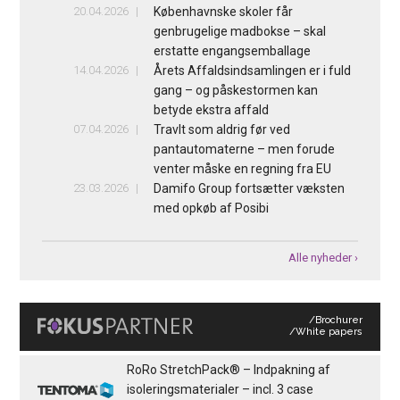
20.04.2026
Københavnske skoler får
genbrugelige madbokse – skal
erstatte engangsemballage
14.04.2026
Årets Affaldsindsamlingen er i fuld
gang – og påskestormen kan
betyde ekstra affald
07.04.2026
Travlt som aldrig før ved
pantautomaterne – men forude
venter måske en regning fra EU
23.03.2026
Damifo Group fortsætter væksten
med opkøb af Posibi
Alle nyheder ›
/Brochurer
/White papers
RoRo StretchPack® – Indpakning af
isoleringsmaterialer – incl. 3 case