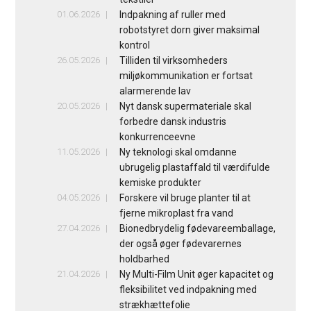
01.06.2026
Indpakning af ruller med
robotstyret dorn giver maksimal
kontrol
26.05.2026
Tilliden til virksomheders
miljøkommunikation er fortsat
alarmerende lav
20.05.2026
Nyt dansk supermateriale skal
forbedre dansk industris
konkurrenceevne
11.05.2026
Ny teknologi skal omdanne
ubrugelig plastaffald til værdifulde
kemiske produkter
04.05.2026
Forskere vil bruge planter til at
fjerne mikroplast fra vand
27.04.2026
Bionedbrydelig fødevareemballage,
der også øger fødevarernes
holdbarhed
21.04.2026
Ny Multi-Film Unit øger kapacitet og
fleksibilitet ved indpakning med
strækhættefolie