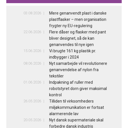
03.08.2026
Mere genanvendt plast i danske
plastflasker – men organisation
frygter ny EU-regulering
22.06.2026
Flere dåser og flasker med pant
bliver designet, så de kan
genanvendes til nye igen
15.06.2026
Vi brugte 161 kg plastik pr.
indbygger i 2024
08.06.2026
Nyt samarbejde vil revolutionere
genanvendelse af nylon fra
tekstiler
01.06.2026
Indpakning af ruller med
robotstyret dorn giver maksimal
kontrol
26.05.2026
Tilliden til virksomheders
miljøkommunikation er fortsat
alarmerende lav
20.05.2026
Nyt dansk supermateriale skal
forbedre dansk industris