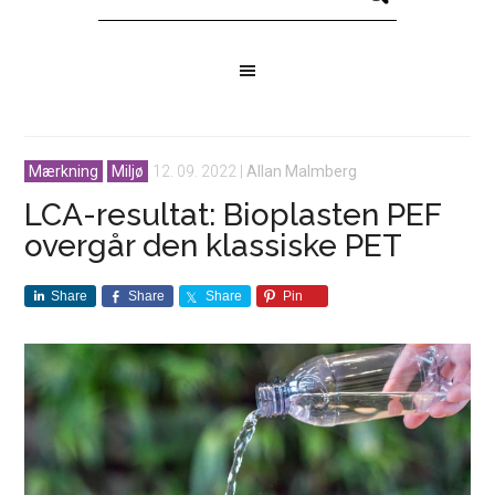
Mærkning
Miljø
12. 09. 2022
|
Allan Malmberg
LCA-resultat: Bioplasten PEF
overgår den klassiske PET
Share
Share
Share
Pin