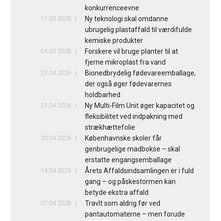
konkurrenceevne
11.05.2026
Ny teknologi skal omdanne
ubrugelig plastaffald til værdifulde
kemiske produkter
04.05.2026
Forskere vil bruge planter til at
fjerne mikroplast fra vand
27.04.2026
Bionedbrydelig fødevareemballage,
der også øger fødevarernes
holdbarhed
21.04.2026
Ny Multi-Film Unit øger kapacitet og
fleksibilitet ved indpakning med
strækhættefolie
20.04.2026
Københavnske skoler får
genbrugelige madbokse – skal
erstatte engangsemballage
14.04.2026
Årets Affaldsindsamlingen er i fuld
gang – og påskestormen kan
betyde ekstra affald
07.04.2026
Travlt som aldrig før ved
pantautomaterne – men forude