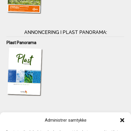
ANNONCERING I PLAST PANORAMA:
Plast Panorama
KONTAKT
Administrer samtykke
TechMedia A/S
Naverland 35