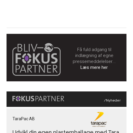
Få fuld adgang til
indlægning af egne
pressemeddelelser...
Læs mere her
/Nyheder
TaraPac AB
Udvikl din egen plastemballage med Tara