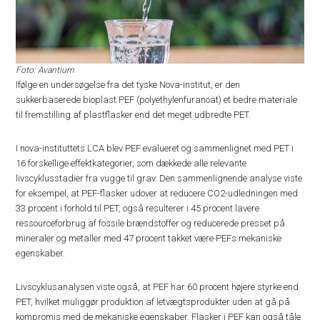
Foto: Avantium
Ifølge en undersøgelse fra det tyske Nova-institut, er den
sukkerbaserede bioplast PEF (polyethylenfuranoat) et bedre materiale
til fremstilling af plastflasker end det meget udbredte PET.
I nova-instituttets LCA blev PEF evalueret og sammenlignet med PET i
16 forskellige effektkategorier, som dækkede alle relevante
livscyklusstadier fra vugge til grav. Den sammenlignende analyse viste
for eksempel, at PEF-flasker udover at reducere CO2-udledningen med
33 procent i forhold til PET, også resulterer i 45 procent lavere
ressourceforbrug af fossile brændstoffer og reducerede presset på
mineraler og metaller med 47 procent takket være PEFs mekaniske
egenskaber.
Livscyklusanalysen viste også, at PEF har 60 procent højere styrke end
PET, hvilket muliggør produktion af letvægtsprodukter uden at gå på
kompromis med de mekaniske egenskaber. Flasker i PEF kan også tåle