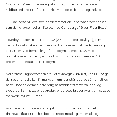
12 grader højere under varmpåfyldning, og de har en længere
holdbarhed end PET-flasker takket være deres barriereegenskaber.
PEF kan også bruges som barrieremateriale i fiberbaserede flasker,
som det for eksempel er tilfældet med Carlsbergs “Green Fiber Bottle”,
Hovedbyggestenen i PEF er FDCA (2,5-furandicarboxylsyre), som kan
fremstilles af sukkerarter (fruktose) fra for eksempel hvede, majs og
sukkerroer. Ved fremstilling af PEF polymeriseres FDCA med
plantebaseret monoethylenglycol (MEG), hvilket resulterer i en 100
procent plantebaseret PEF-polymer.
Når fremstillingsprocessen er fuldt teknologisk udviklet, kan PEF ifølge
det nederlandske kemifirma Avantium, der står bag, også fremstilles
af cellulose og dermed gøre brug af affaldsstrømme fra land- og
skovbrug. I sin nuværende produktionsproces bruger Avantium stivelse
fra hvede dyrket i Europa.
Avantium har tidligere startet pilotproduktion af blandt andet
drikkevareflasker i sit helt biobaserede emballagemateriale, og