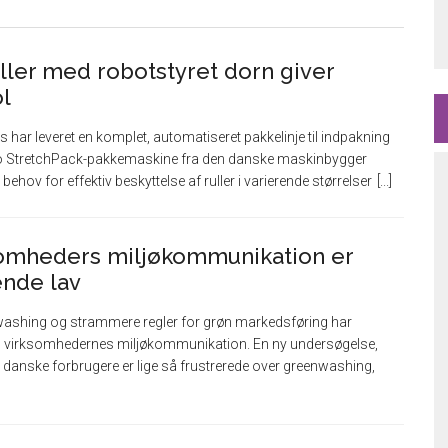
uller med robotstyret dorn giver
l
ar leveret en komplet, automatiseret pakkelinje til indpakning
oRo StretchPack-pakkemaskine fra den danske maskinbygger
ehov for effektiv beskyttelse af ruller i varierende størrelser
rksomheders miljøkommunikation er
ende lav
washing og strammere regler for grøn markedsføring har
d til virksomhedernes miljøkommunikation. En ny undersøgelse,
danske forbrugere er lige så frustrerede over greenwashing,