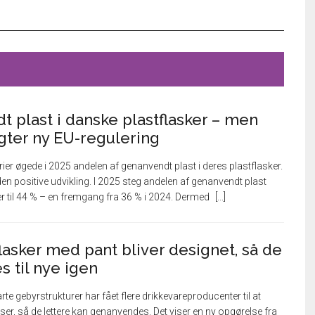
 plast i danske plastflasker – men
ygter ny EU-regulering
ier øgede i 2025 andelen af genanvendt plast i deres plastflasker.
en positive udvikling. I 2025 steg andelen af genanvendt plast
er til 44 % – en fremgang fra 36 % i 2024. Dermed
lasker med pant bliver designet, så de
 til nye igen
te gebyrstrukturer har fået flere drikkevareproducenter til at
ser, så de lettere kan genanvendes. Det viser en ny opgørelse fra