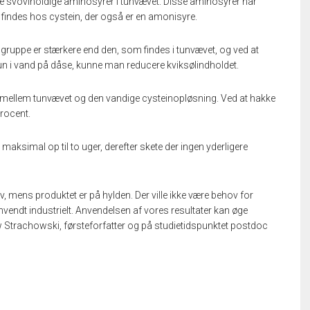
e svovlholdige aminosyrer i tunvævet. Disse aminosyrer har
findes hos cystein, der også er en amonisyre.
lgruppe er stærkere end den, som findes i tunvævet, og ved at
 tun i vand på dåse, kunne man reducere kviksølindholdet.
n mellem tunvævet og den vandige cysteinopløsning. Ved at hakke
rocent.
aksimal op til to uger, derefter skete der ingen yderligere
v, mens produktet er på hylden. Der ville ikke være behov for
vendt industrielt. Anvendelsen af vores resultater kan øge
 Strachowski, førsteforfatter og på studietidspunktet postdoc