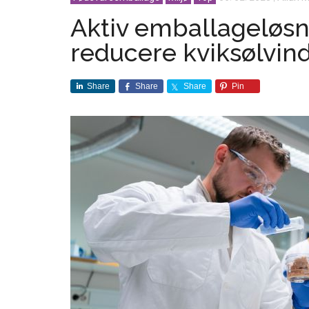
Aktiv emballageløs
reducere kviksølvind
Share
Share
Share
Pin