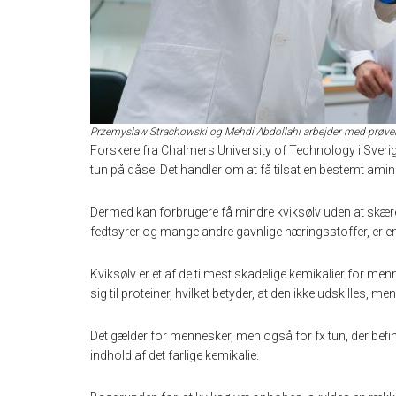
Przemyslaw Strachowski og Mehdi Abdollahi arbejder med prøver i
Forskere fra Chalmers University of Technology i Sverig
tun på dåse. Det handler om at få tilsat en bestemt amin
Dermed kan forbrugere få mindre kviksølv uden at skære
fedtsyrer og mange andre gavnlige næringsstoffer, er e
Kviksølv er et af de ti mest skadelige kemikalier for me
sig til proteiner, hvilket betyder, at den ikke udskilles, 
Det gælder for mennesker, men også for fx tun, der befind
indhold af det farlige kemikalie.