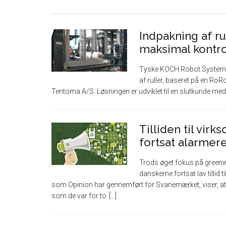
Indpakning af r
maksimal kontro
Tyske KOCH Robot Systems h
af ruller, baseret på en R
Tentoma A/S. Løsningen er udviklet til en slutkunde med b
Tilliden til vi
fortsat alarmer
Trods øget fokus på green
danskerne fortsat lav tilli
som Opinion har gennemført for Svanemærket, viser, at 
som de var for to