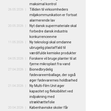
maksimal kontrol
26.05.2026
Tilliden til virksomheders
miljøkommunikation er fortsat
alarmerende lav
20.05.2026
Nyt dansk supermateriale skal
forbedre dansk industris
konkurrenceevne
11.05.2026
Ny teknologi skal omdanne
ubrugelig plastaffald til
værdifulde kemiske produkter
04.05.2026
Forskere vil bruge planter til at
fjerne mikroplast fra vand
27.04.2026
Bionedbrydelig
fødevareemballage, der også
øger fødevarernes holdbarhed
21.04.2026
Ny Multi-Film Unit øger
kapacitet og fleksibilitet ved
indpakning med
strækhættefolie
20.04.2026
Københavnske skoler får