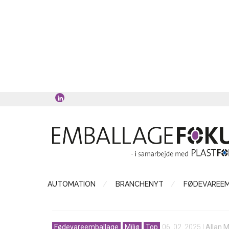
AUTOMATION
BRANCHENYT
FØDEVAREE
Fødevareemballage
Miljø
Top
06. 02. 2025
|
Allan 