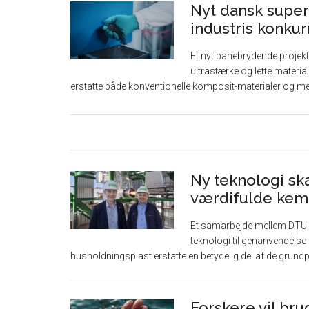
Nyt dansk super
industris konku
Et nyt banebrydende projekt
ultrastærke og lette materia
erstatte både konventionelle komposit-materialer og meta
Ny teknologi ska
værdifulde kem
Et samarbejde mellem DTU, 
teknologi til genanvendelse 
husholdningsplast erstatte en betydelig del af de grundpr
Forskere vil brug