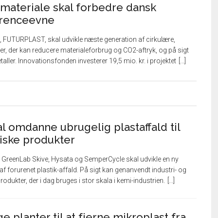
materiale skal forbedre dansk
rrenceevne
, FUTURPLAST, skal udvikle næste generation af cirkulære,
ler, der kan reducere materialeforbrug og CO2-aftryk, og på sigt
ller. Innovationsfonden investerer 19,5 mio. kr. i projektet
l omdanne ubrugelig plastaffald til
iske produkter
GreenLab Skive, Hysata og SemperCycle skal udvikle en ny
af forurenet plastik-affald. På sigt kan genanvendt industri- og
odukter, der i dag bruges i stor skala i kemi-industrien.
e planter til at fjerne mikroplast fra