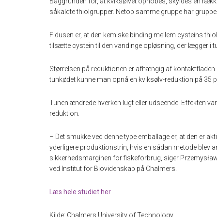
Baggrunden for, at kviksølvet ophobes, skyldes en rækk
såkaldte thiolgrupper. Netop samme gruppe har gruppe 
Fidusen er, at den kemiske binding mellem cysteins thio
tilsætte cystein til den vandinge opløsning, der lægger i
Størrelsen på reduktionen er afhængig af kontaktflade
tunkødet kunne man opnå en kviksølv-reduktion på 35 p
Tunen ændrede hverken lugt eller udseende. Effekten var m
reduktion.
– Det smukke ved denne type emballage er, at den er akti
yderligere produktionstrin, hvis en sådan metode blev an
sikkerhedsmarginen for fiskeforbrug, siger Przemysław
ved Institut for Biovidenskab på Chalmers.
Læs hele studiet her
Kilde: Chalmers University of Technology