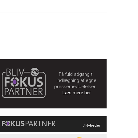
Få fuld adgang til
indlægning af egne
pressemeddelelser...
Læs mere her
/Nyheder