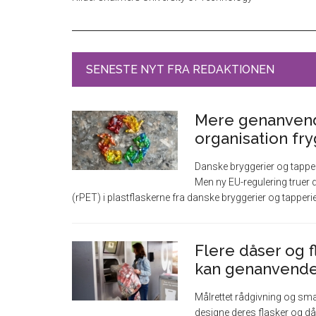
SENESTE NYT FRA REDAKTIONEN
Mere genanvendt
organisation fr
Danske bryggerier og tapper
Men ny EU-regulering truer d
(rPET) i plastflaskerne fra danske bryggerier og tapperi
Flere dåser og f
kan genanvendes
Målrettet rådgivning og smar
designe deres flasker og då