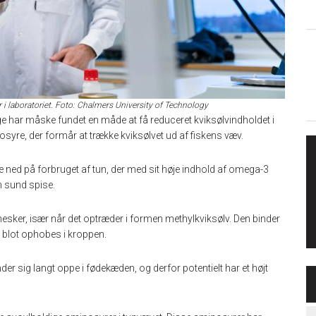
 laboratoriet. Foto: Chalmers University of Technology
e har måske fundet en måde at få reduceret kviksølvindholdet i
osyre, der formår at trække kviksølvet ud af fiskens væv.
 ned på forbruget af tun, der med sit høje indhold af omega-3
n sund spise.
nnesker, især når det optræder i formen methylkviksølv. Den binder
men blot ophobes i kroppen.
er sig langt oppe i fødekæden, og derfor potentielt har et højt