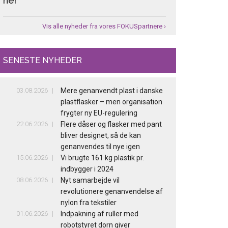
her
Vis alle nyheder fra vores FOKUSpartnere ›
SENESTE NYHEDER
03.08.2026
Mere genanvendt plast i danske
plastflasker – men organisation
frygter ny EU-regulering
22.06.2026
Flere dåser og flasker med pant
bliver designet, så de kan
genanvendes til nye igen
15.06.2026
Vi brugte 161 kg plastik pr.
indbygger i 2024
08.06.2026
Nyt samarbejde vil
revolutionere genanvendelse af
nylon fra tekstiler
01.06.2026
Indpakning af ruller med
robotstyret dorn giver