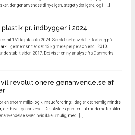
er, der genanvendes til nye igen, steget yderligere, og i
 plastik pr. indbygger i 2024
msnit 161 kg plastik i 2024. Samlet set gav det et forbrug på
ark. I gennemsnit er det 43 kg mere per person end i 2010.
unde stabilt siden 2017. Det viser en ny analyse fra Danmarks
vil revolutionere genanvendelse af
er
for en enorm miljø- og klimaudfordring: I dag er det nemlig mindre
er, der bliver genanvendt. Det skyldes primært, at moderne tekstiler
 genanvendelse svær, hvis ikke umulig, med