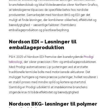
branchekendskab og lokal tilstedeværelse sikrer Northern Grafics,
at teknologierne tilpasses de specifikke behov hos nordiske
producenter. Samarbejdet med Nordson BKG og EDI gør det
muligt at finde løsninger, der kombinerer sikkerhed, effektivitet og
bæredygtighed – væsentlige faktorer i fremtidens
emballageproduktion og plastbearbejdning.
Nordson EDI – Løsninger til
emballageproduktion
På K 2025 vil Nordson EDI fremvise den banebrydende
Prodigi
teknologi,
der sikrer præcision i film- og emballageproduktionen.
Med Prodigi automatiseres Lip-justeringen ved at erstatte
traditionelle termiske bolte med motoriserede aktuatorer. Det
muliggør hurtigere og mere præcise justeringer, hvilket resulterer i
en stabil proces med mindre spild og kortere opstartstid.
Samtidig er Prodigi udviklet til at imødekomme branchens
stigende krav til både effektivitet og bæredygtighed.
Nordson BKG- løsninger til polymer