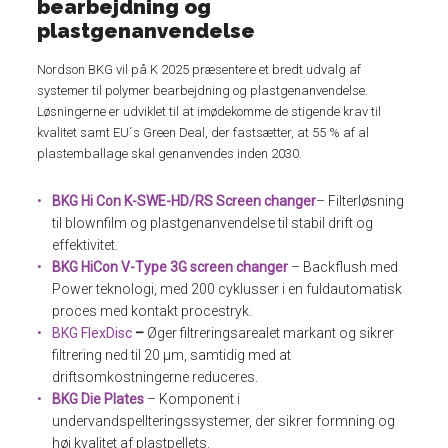
bearbejdning og
plastgenanvendelse
Nordson BKG vil på K 2025 præsentere et bredt udvalg af
systemer til polymer bearbejdning og plastgenanvendelse.
Løsningerne er udviklet til at imødekomme de stigende krav til
kvalitet samt EU´s Green Deal, der fastsætter, at 55 % af al
plastemballage skal genanvendes inden 2030.
BKG Hi Con K-SWE-HD/RS
Screen changer
– Filterløsning
til blownfilm og plastgenanvendelse til stabil drift og
effektivitet.
BKG HiCon V-Type 3G
screen changer
– Backflush med
Power teknologi, med 200 cyklusser i en fuldautomatisk
proces med kontakt procestryk.
BKG FlexDisc
–
Øger filtreringsarealet markant og sikrer
filtrering ned til 20 µm, samtidig med at
driftsomkostningerne reduceres.
BKG Die Plates
– Komponent i
undervandspellteringssystemer, der sikrer formning og
høj kvalitet af plastpellets.