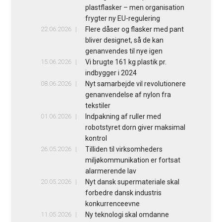
plastflasker – men organisation
frygter ny EU-regulering
22.06.2026
Flere dåser og flasker med pant
bliver designet, så de kan
genanvendes til nye igen
15.06.2026
Vi brugte 161 kg plastik pr.
indbygger i 2024
08.06.2026
Nyt samarbejde vil revolutionere
genanvendelse af nylon fra
tekstiler
01.06.2026
Indpakning af ruller med
robotstyret dorn giver maksimal
kontrol
26.05.2026
Tilliden til virksomheders
miljøkommunikation er fortsat
alarmerende lav
20.05.2026
Nyt dansk supermateriale skal
forbedre dansk industris
konkurrenceevne
11.05.2026
Ny teknologi skal omdanne