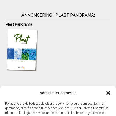
ANNONCERING I PLAST PANORAMA:
Plast Panorama
KONTAKT
Administrer samtykke
TechMedia A/S
Naverland 35
For at give dig de bedste oplevelser bruger vi teknologier som cookies til at
DK - 2600 Glostrup
gemme og/eller få adgang til enhedsoplysninger. Hvis du giver dit samtykke
www.techmedia.dk
til disse teknologier, kan vi behandle data som f.eks. browsingadfærd eller