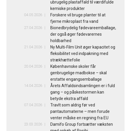
ubrugelig plastaffald til værdifulde
kemiske produkter
04.05.2026
Forskere vil bruge planter til at
fjerne mikroplast fra vand
27.04.2026
Bionedbrydelig fødevareemballage,
der også øger fødevarernes
holdbarhed
21.04.2026
Ny Multi-Film Unit øger kapacitet og
fleksibilitet ved indpakning med
strækhættefolie
20.04.2026
Københavnske skoler får
genbrugelige madbokse – skal
erstatte engangsemballage
14.04.2026
Årets Affaldsindsamlingen er i fuld
gang – og påskestormen kan
betyde ekstra affald
07.04.2026
Travlt som aldrig før ved
pantautomaterne – men forude
venter måske en regning fra EU
23.03.2026
Damifo Group fortsætter væksten
med opkøb af Posibi