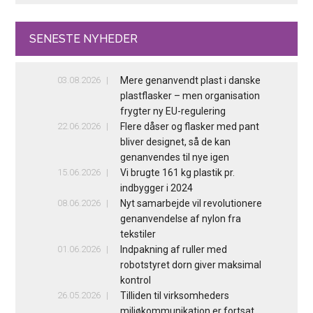
SENESTE NYHEDER
03.08.2026
Mere genanvendt plast i danske
plastflasker – men organisation
frygter ny EU-regulering
22.06.2026
Flere dåser og flasker med pant
bliver designet, så de kan
genanvendes til nye igen
15.06.2026
Vi brugte 161 kg plastik pr.
indbygger i 2024
08.06.2026
Nyt samarbejde vil revolutionere
genanvendelse af nylon fra
tekstiler
01.06.2026
Indpakning af ruller med
robotstyret dorn giver maksimal
kontrol
26.05.2026
Tilliden til virksomheders
miljøkommunikation er fortsat