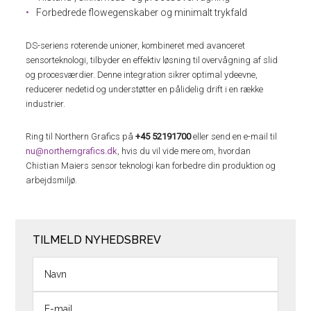
Forbedrede flowegenskaber og minimalt trykfald
DS-seriens roterende unioner, kombineret med avanceret
sensorteknologi, tilbyder en effektiv løsning til overvågning af slid
og procesværdier. Denne integration sikrer optimal ydeevne,
reducerer nedetid og understøtter en pålidelig drift i en række
industrier.
Ring til Northern Grafics på
+45 52191700
eller send en e-mail til
nu@northerngrafics.dk
, hvis du vil vide mere om, hvordan
Chistian Maiers sensor teknologi kan forbedre din produktion og
arbejdsmiljø.
TILMELD NYHEDSBREV