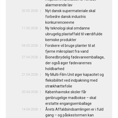
alarmerende lav
20.05.2026
Nyt dansk supermateriale skal
forbedre dansk industris
konkurrenceevne
11.05.2026
Ny teknologi skal omdanne
ubrugelig plastaffald til værdifulde
kemiske produkter
04.05.2026
Forskere vil bruge planter til at
fjerne mikroplast fra vand
27.04.2026
Bionedbrydelig fødevareemballage,
der også øger fødevarernes
holdbarhed
21.04.2026
Ny Multi-Film Unit øger kapacitet og
fleksibilitet ved indpakning med
strækhættefolie
20.04.2026
Københavnske skoler får
genbrugelige madbokse – skal
erstatte engangsemballage
14.04.2026
Årets Affaldsindsamlingen er i fuld
gang – og påskestormen kan