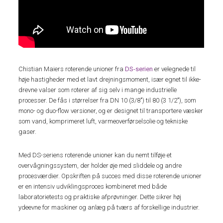
Chistian Maiers roterende unioner fra
DS-serien
er velegnede til
høje hastigheder med et lavt drejningsmoment, især egnet til ikke-
drevne valser som roterer af sig selv i mange industrielle
processer. De fås i størrelser fra DN 10 (3/8″) til 80 (3 1/2″), som
mono- og duo-flow versioner, og er designet til transportere væsker
som vand, komprimeret luft, varmeoverførselsolie og tekniske
gaser.
Med DS-seriens roterende unioner kan du nemt tilføje et
overvågningssystem, der holder øje med sliddele og andre
procesværdier. Opskriften på succes med disse roterende unioner
er en intensiv udviklingsproces kombineret med både
laboratorietests og praktiske afprøvninger. Dette sikrer høj
ydeevne for maskiner og anlæg på tværs af forskellige industrier.