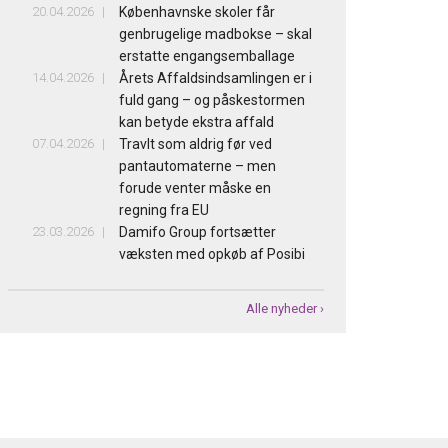
20.04.2026
Københavnske skoler får
genbrugelige madbokse – skal
erstatte engangsemballage
14.04.2026
Årets Affaldsindsamlingen er i
fuld gang – og påskestormen
kan betyde ekstra affald
07.04.2026
Travlt som aldrig før ved
pantautomaterne – men
forude venter måske en
regning fra EU
23.03.2026
Damifo Group fortsætter
væksten med opkøb af Posibi
Alle nyheder ›