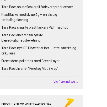
Tara Pacs sauceflasker til fødevareproducenter
Plastflaske med skruelåg – en alsidig
emballageløsning
Tara Pacs smarte plastflasker i PET med tud
Tara Pac lancerer sin første
bæredygtighedsberetning
Tara Pacs nye PET-bøtter er her – lette, stærke og
cirkulære
Fremtidens palletank med Green Layer
Tara Pac bliver et “Företag Mot Skräp”
Vis flere indlæg …
BROCHURER OG WHITEPAPERS FRA