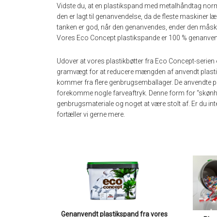
Vidste du, at en plastikspand med metalhåndtag normal
den er lagt til genanvendelse, da de fleste maskiner
tanken er god, når den genanvendes, ender den måske 
Vores Eco Concept plastikspande er 100 % genanven
Udover at vores plastikbøtter fra Eco Concept-serien 
gramvægt for at reducere mængden af ​​anvendt plasti
kommer fra flere genbrugsemballager. De anvendte plast
forekomme nogle farveaftryk. Denne form for “skønheds
genbrugsmateriale og noget at være stolt af. Er du i
fortæller vi gerne mere.
Genanvendt plastikspand fra vores