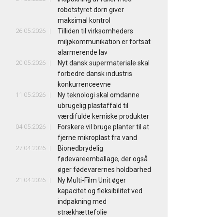
robotstyret dorn giver
maksimal kontrol
26.05.2026
Tilliden til virksomheders
miljøkommunikation er fortsat
alarmerende lav
20.05.2026
Nyt dansk supermateriale skal
forbedre dansk industris
konkurrenceevne
11.05.2026
Ny teknologi skal omdanne
ubrugelig plastaffald til
værdifulde kemiske produkter
04.05.2026
Forskere vil bruge planter til at
fjerne mikroplast fra vand
27.04.2026
Bionedbrydelig
fødevareemballage, der også
øger fødevarernes holdbarhed
21.04.2026
Ny Multi-Film Unit øger
kapacitet og fleksibilitet ved
indpakning med
strækhættefolie