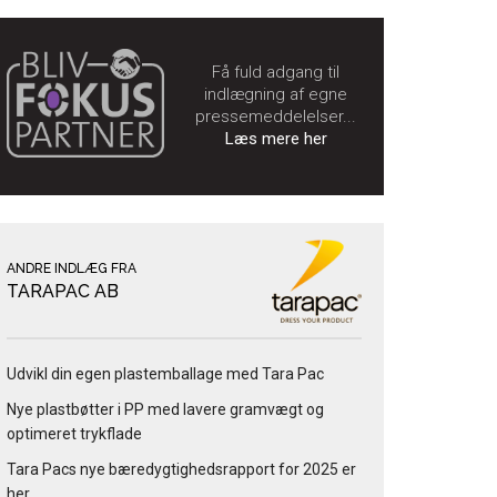
Få fuld adgang til
indlægning af egne
pressemeddelelser...
Læs mere her
ANDRE INDLÆG FRA
TARAPAC AB
Udvikl din egen plastemballage med Tara Pac
Nye plastbøtter i PP med lavere gramvægt og
optimeret trykflade
Tara Pacs nye bæredygtighedsrapport for 2025 er
her