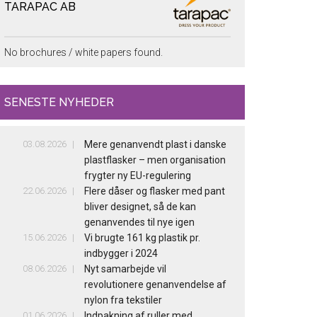
TARAPAC AB
No brochures / white papers found.
SENESTE NYHEDER
03.08.2026
Mere genanvendt plast i danske
plastflasker – men organisation
frygter ny EU-regulering
22.06.2026
Flere dåser og flasker med pant
bliver designet, så de kan
genanvendes til nye igen
15.06.2026
Vi brugte 161 kg plastik pr.
indbygger i 2024
08.06.2026
Nyt samarbejde vil
revolutionere genanvendelse af
nylon fra tekstiler
01.06.2026
Indpakning af ruller med