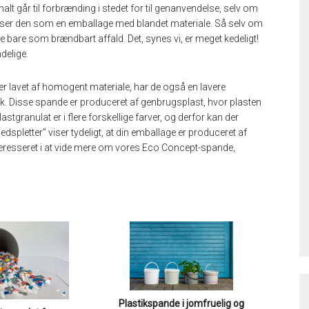
t går til forbrænding i stedet for til genanvendelse, selv om
 læser den som en emballage med blandet materiale. Så selv om
bare som brændbart affald. Det, synes vi, er meget kedeligt!
delige.
er lavet af homogent materiale, har de også en lavere
k. Disse spande er produceret af genbrugsplast, hvor plasten
granulat er i flere forskellige farver, og derfor kan der
pletter” viser tydeligt, at din emballage er produceret af
nteresseret i at vide mere om vores Eco Concept-spande,
Plastikspande i jomfruelig og