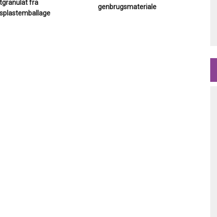
tgranulat fra
genbrugsmateriale
splastemballage